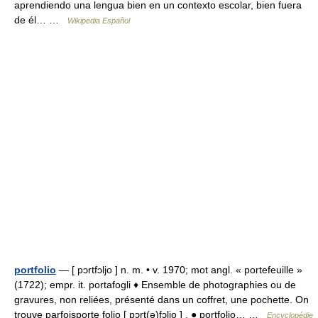
aprendiendo una lengua bien en un contexto escolar, bien fuera
de él… …
Wikipedia Español
portfolio
— [ pɔrtfɔljo ] n. m. • v. 1970; mot angl. « portefeuille »
(1722); empr. it. portafogli ♦ Ensemble de photographies ou de
gravures, non reliées, présenté dans un coffret, une pochette. On
trouve parfoisporte folio [ pɔrt(ə)fɔljo ] . ● portfolio… …
Encyclopédie