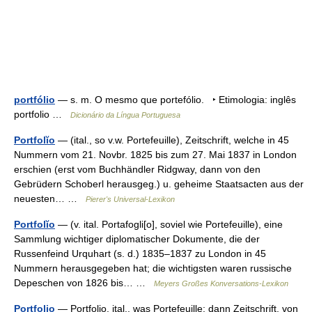
portfólio
— s. m. O mesmo que portefólio. ‣ Etimologia: inglês
portfolio …
Dicionário da Língua Portuguesa
Portfolĭo
— (ital., so v.w. Portefeuille), Zeitschrift, welche in 45
Nummern vom 21. Novbr. 1825 bis zum 27. Mai 1837 in London
erschien (erst vom Buchhändler Ridgway, dann von den
Gebrüdern Schoberl herausgeg.) u. geheime Staatsacten aus der
neuesten… …
Pierer's Universal-Lexikon
Portfolĭo
— (v. ital. Portafogli[o], soviel wie Portefeuille), eine
Sammlung wichtiger diplomatischer Dokumente, die der
Russenfeind Urquhart (s. d.) 1835–1837 zu London in 45
Nummern herausgegeben hat; die wichtigsten waren russische
Depeschen von 1826 bis… …
Meyers Großes Konversations-Lexikon
Portfolio
— Portfolio, ital., was Portefeuille; dann Zeitschrift, von