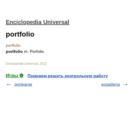
Enciclopedia Universal
portfolio
portfolio
portfolio
m. Porfolio.
Enciclopedia Universal
.
2012
.
Игры ⚽
Поможем решить контрольную работу
portearse
posadería