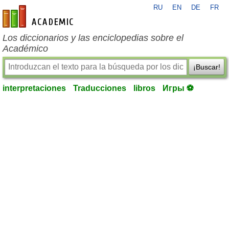
RU
EN
DE
FR
es-academic.com
Los diccionarios y las enciclopedias sobre el
Académico
¡Buscar!
interpretaciones
Traducciones
libros
Игры ⚽