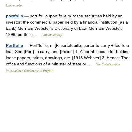
Universelle
portfolio
— port·fo·lio /pōrt fō lē ō/ n: the securities held by an
investor: the commercial paper held by a financial institution (as a
bank) Merriam Webster’s Dictionary of Law. Merriam Webster.
1996. portfolio …
Law dictionary
Portfolio
— Port*fol io, n. [F. portefeuille; porter to carry + feuille a
leaf. See {Port} to carry, and {Folio}.] 1. A portable case for holding
loose papers, prints, drawings, etc. [1913 Webster] 2. Hence: The
office and functions of a minister of state or …
The Collaborative
International Dictionary of English