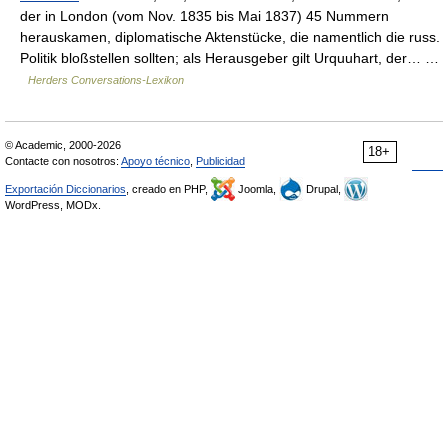
der in London (vom Nov. 1835 bis Mai 1837) 45 Nummern
herauskamen, diplomatische Aktenstücke, die namentlich die russ.
Politik bloßstellen sollten; als Herausgeber gilt Urquuhart, der… …
Herders Conversations-Lexikon
© Academic, 2000-2026
18+
Contacte con nosotros:
Apoyo técnico
,
Publicidad
Exportación Diccionarios
, creado en PHP,
Joomla,
Drupal,
WordPress, MODx.